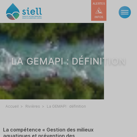
ALERTES
INFOS
LA GEMAPI : DÉFINITION
Accueil
Rivières
La GEMAPI : définition
La compétence « Gestion des milieux
aquatiques et prévention des