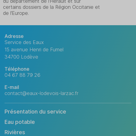
du département de l’Hérault et sur
certains dossiers de la Région Occitanie et
de l’Europe.
Adresse
Service des Eaux
15 avenue Henri de Fumel
34700 Lodève
Téléphone
04 67 88 79 26
E-mail
contact@eaux-lodevois-larzac.fr
Présentation du service
Eau potable
Rivières