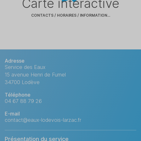
Carte interactive
Eaux du Lodévois
CONTACTS / HORAIRES / INFORMATION...
Larzac
entre ciel et terre
Adresse
Service des Eaux
15 avenue Henri de Fumel
34700 Lodève
Téléphone
04 67 88 79 26
E-mail
contact@eaux-lodevois-larzac.fr
Présentation du service