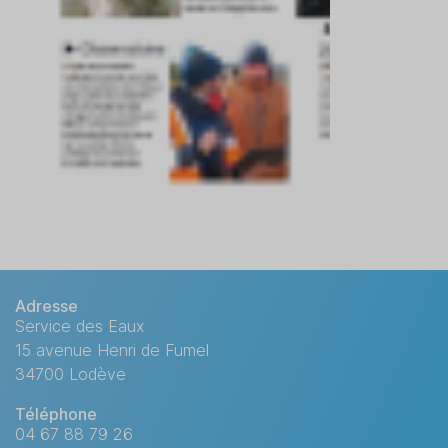
Adresse
Service des Eaux
15 avenue Henri de Fumel
34700 Lodève
Téléphone
04 67 88 79 26