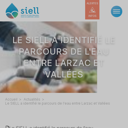
ALERTES
INFOS
LE SIELL A IDENTIFIÉ LE
PARCOURS DE L'EAU
ENTRE LARZAC ET
VALLÉES
Accueil
Actualités
Le SIELL a identifié le parcours de l'eau entre Larzac et Vallées