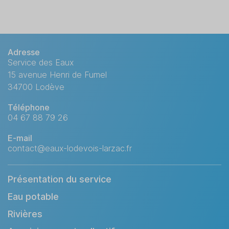
En raison d'une fuite sur le réseau d'eau potab
Adresse
Mercredi 5 novembre 2025 à par
Service des Eaux
15 avenue Henri de Fumel
Secteur concerné :
34700 Lodève
Téléphone
Rue des Drapiers
04 67 88 79 26
E-mail
contact@eaux-lodevois-larzac.fr
La remise en eau se fera sans préavis.
Présentation du service
Eau potable
Rivières